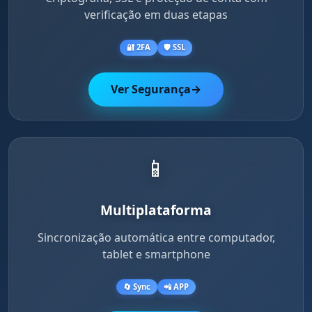
verificação em duas etapas
🔐 2FA
🛡️ SSL
Ver Segurança
→
📱
Multiplataforma
Sincronização automática entre computador,
tablet e smartphone
🔄 Sync
📲 APP