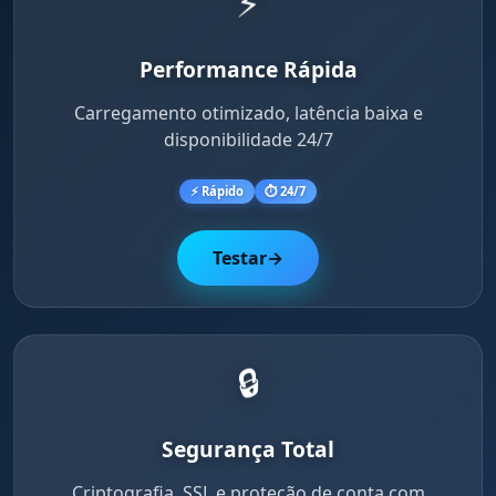
Performance Rápida
Carregamento otimizado, latência baixa e
disponibilidade 24/7
⚡ Rápido
⏱️ 24/7
Testar
→
🔒
Segurança Total
Criptografia, SSL e proteção de conta com