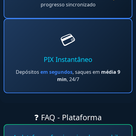
progresso sincronizado
💳
PIX Instantâneo
Depósitos
em segundos
, saques em
média 9
min
, 24/7
❓ FAQ - Plataforma