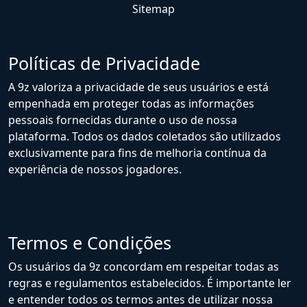
Sitemap
Políticas de Privacidade
A 9z valoriza a privacidade de seus usuários e está
empenhada em proteger todas as informações
pessoais fornecidas durante o uso de nossa
plataforma. Todos os dados coletados são utilizados
exclusivamente para fins de melhoria contínua da
experiência de nossos jogadores.
Termos e Condições
Os usuários da 9z concordam em respeitar todas as
regras e regulamentos estabelecidos. É importante ler
e entender todos os termos antes de utilizar nossa